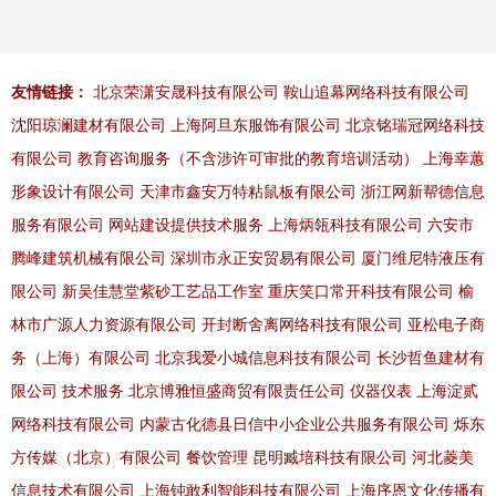
友情链接：
北京荣潇安晟科技有限公司
鞍山追幕网络科技有限公司
沈阳琼澜建材有限公司
上海阿旦东服饰有限公司
北京铭瑞冠网络科技
有限公司
教育咨询服务（不含涉许可审批的教育培训活动）
上海幸蕙
形象设计有限公司
天津市鑫安万特粘鼠板有限公司
浙江网新帮德信息
服务有限公司
网站建设提供技术服务
上海炳瓴科技有限公司
六安市
腾峰建筑机械有限公司
深圳市永正安贸易有限公司
厦门维尼特液压有
限公司
新吴佳慧堂紫砂工艺品工作室
重庆笑口常开科技有限公司
榆
林市广源人力资源有限公司
开封断舍离网络科技有限公司
亚松电子商
务（上海）有限公司
北京我爱小城信息科技有限公司
长沙哲鱼建材有
限公司
技术服务
北京博雅恒盛商贸有限责任公司
仪器仪表
上海淀贰
网络科技有限公司
内蒙古化德县日信中小企业公共服务有限公司
烁东
方传媒（北京）有限公司
餐饮管理
昆明臧培科技有限公司
河北菱美
信息技术有限公司
上海钝敢利智能科技有限公司
上海序恩文化传播有