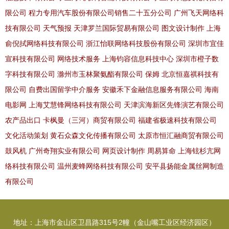
限公司
程力专用汽车股份有限公司销售二十五分公司
广州飞天网络科
技有限公司
天气预报
天津罗兰国际贸易有限公司
图文设计制作
上海
俞倪拭网络科技有限公司
浙江怡联网络科技股份有限公司
深圳市宜佳
宣科技有限公司
网络技术服务
上海钧容信息科技中心
深圳市橙子数
字科技有限公司
滁州市玉林聚氨酯有限公司
保姆
北京恒嘉祺科技有
限公司
自费出国留学中介服务
安徽禾下金融信息服务有限公司
海南
电影网
上海艾慧锋网络科技有限公司
天津滨海新区先锋演艺有限公司
农产品出口
卡枫曼（三河）商贸有限公司
福建省极速科技有限公司
文化活动策划
黄石众森文化传播有限公司
太原市恒汇融商贸有限公司
鼓风机
广州奇翔实业有限公司
网页设计制作
周易算命
上海铉杉亢网
络科技有限公司
温州麦蜂网络科技有限公司
安平县扬能金属丝网制造
有限公司
地址：上海市金山区卫昌路315号2幢（金山嘴工业区经济园区）